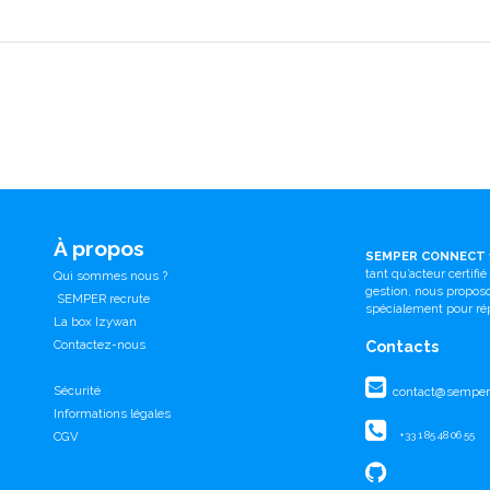
À propos
SEMPER CONNECT
tant qu’acteur certifi
Qui sommes nous ?
gestion, nous propo
SEMPER recrute
spécialement pour ré
La box Izywan
Contactez-nous
Contacts
Sécurité
contact@semperc
Informations légales
CGV
+33 1 85 48 06 55