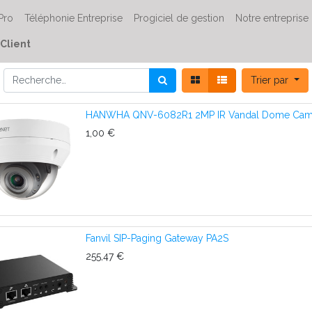
 Pro
Téléphonie Entreprise
Progiciel de gestion
Notre entreprise
Client
Trier par
HANWHA QNV-6082R1 2MP IR Vandal Dome Came
1,00
€
Fanvil SIP-Paging Gateway PA2S
255,47
€