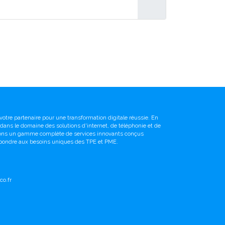
votre partenaire pour une transformation digitale réussie. En
é dans le domaine des solutions d'internet, de téléphonie et de
sons un gamme complète de services innovants conçus
pondre aux besoins uniques des TPE et PME.
o.fr