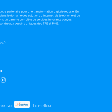
votre partenaire pour une transformation digitale réussie. En
é dans le domaine des solutions d'internet, de téléphonie et de
sons un gamme complète de services innovants conçus
pondre aux besoins uniques des TPE et PME.
o.fr
ux
réé avec
- Le meilleur
CRM Open Source