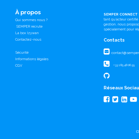
À propos
SEMPER CONNECT
tant qu’acteur certifi
Qui sommes nous ?
gestion, nous propo
SEMPER recrute
spécialement pour ré
La box Izywan
Contactez-nous
Contacts
Sécurité
contact@semperc
Informations légales
CGV
+33 1 85 48 06 55
Réseaux Socia
c