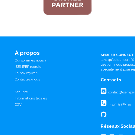
À propos
SEMPER CONNECT
tant qu’acteur certifi
Qui sommes nous ?
gestion, nous propo
SEMPER recrute
spécialement pour ré
La box Izywan
Contactez-nous
Contacts
Sécurité
contact@semperc
Informations légales
CGV
+33 1 85 48 06 55
Réseaux Socia