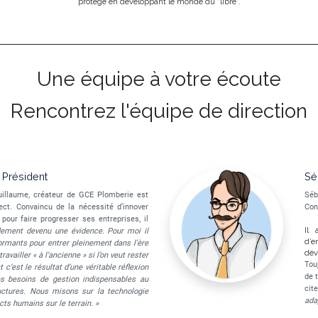
protège en développant le monde du "libre".
Une équipe à votre écoute
Rencontrez l'équipe de direction
 Président
Sé
Guillaume, créateur de GCE Plomberie est
Séb
ct. Convaincu de la nécessité d’innover
Con
pour faire progresser ses entreprises, il
Il
dement devenu une évidence. Pour moi il
d’e
rformants pour entrer pleinement dans l'ère
dév
availler « à l’ancienne » si l’on veut rester
Tou
c’est le résultat d’une véritable réflexion
de 
es besoins de gestion indispensables au
cite
ctures. Nous misons sur la technologie
ada
cts humains sur le terrain. »