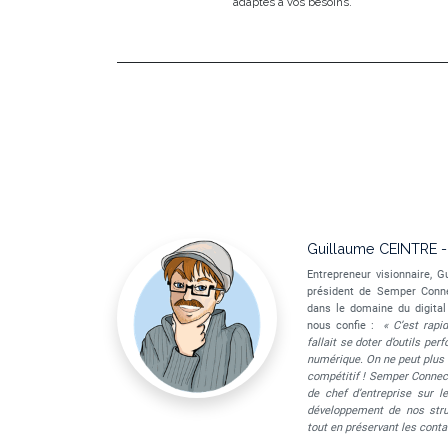
adaptés à vos besoins.
Guillaume CEINTRE -
Entrepreneur visionnaire, 
président de Semper Conne
dans le domaine du digital 
nous confie :
« C’est rapi
fallait se doter d’outils pe
numérique. On ne peut plus tr
compétitif ! Semper Connect 
de chef d’entreprise sur l
développement de nos stru
tout en préservant les conta