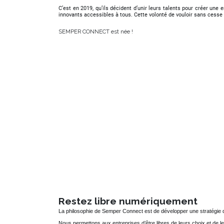
C’est en 2019, qu’ils décident d’unir leurs talents pour créer une
innovants accessibles à tous. Cette volonté de vouloir sans cess
SEMPER CONNECT est née !
Restez libre numériquement
La philosophie de Semper Connect est de développer une stratégie dig
Nous permettons aux entreprises d’être libres de leurs choix et de 