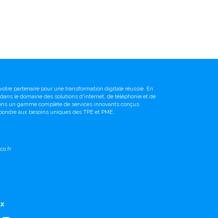
votre partenaire pour une transformation digitale réussie. En
é dans le domaine des solutions d'internet, de téléphonie et de
sons un gamme complète de services innovants conçus
pondre aux besoins uniques des TPE et PME.
o.fr
ux