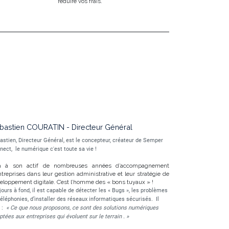
réduire vos frais.
bastien COURATIN - Directeur Général
astien, Directeur Général, est le concepteur, créateur de Semper
nect,
le numérique c'est toute sa vie !
 a à son actif de nombreuses années d’accompagnement
ntreprises dans leur gestion administrative et leur stratégie de
eloppement digitale. C’est l’homme des « bons tuyaux » !
jours à fond, il est capable de détecter les « Bugs », les problèmes
téléphonies, d’installer des réseaux informatiques sécurisés. Il
 :
« Ce que nous proposons, ce sont des solutions numériques
ptées aux entreprises qui évoluent sur le terrain
. »