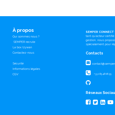
À propos
SEMPER CONNECT
tant qu’acteur certifi
Qui sommes nous ?
gestion, nous propo
SEMPER recrute
spécialement pour ré
La box Izywan
Contactez-nous
Contacts
Sécurité
contact@semperc
Informations légales
CGV
+33 1 85 48 06 55
Réseaux Socia