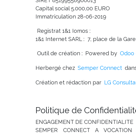
SIRET 85199558900013
Capital social 5.000,00 EURO
Immatriculation 28-06-2019
Registrat 1&1 Iomos :
1&1 Internet SARL : 7, place de la Ga
Outil de création :
Powered by
Odoo 
Herbergé chez
Semper Connect
dans
Création et rédaction par
LG Consulta
Politique de Confidentiali
ENGAGEMENT DE CONFIDENTIALITE
SEMPER CONNECT A VOCATION