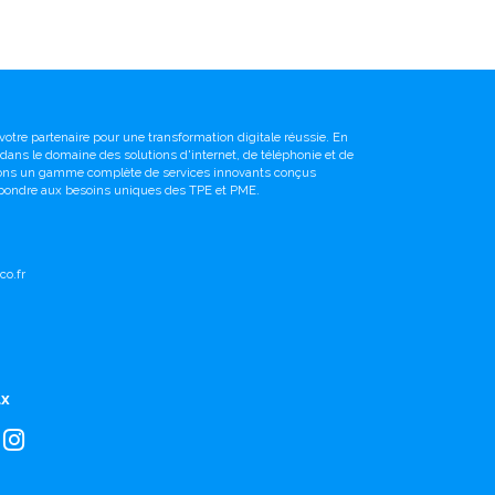
votre partenaire pour une transformation digitale réussie. En
é dans le domaine des solutions d'internet, de téléphonie et de
sons un gamme complète de services innovants conçus
pondre aux besoins uniques des TPE et PME.
o.fr
ux