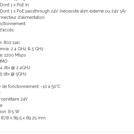
Dont 1 x PoE In
Dont 1 x PoE passthrough 24V (nécessite alim externe ou 24V 1A)
nnecteur d'alimentation
nctionnement:
d'accès
: 802.11ac
ence: 2.4 GHz & 5 GHz
se: 1200 Mbps
MIMO
4 dbi @ 2.4GHz
5 dbi @ 5GHz
 de fonctionnement: -10 à 50°C
n:
opriétaire 24V
ne
on: 8.5 W
 87.8 x 89.5 x 89.25 mm