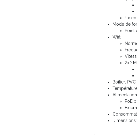
1 x co
Mode de fo
Point 
Wifi:
Norme
Fréqu
Vites
2x2 
Boitier: PVC
Température
Alimentatio
PoE pr
Exter
Consommati
Dimensions: