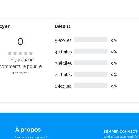
oyen
Détails
0
5 étoiles
0%
4 étoiles
0%
Il n'y a aucun
3 étoiles
0%
commentaire pour le
moment.
2 étoiles
0%
1 étoiles
0%
À propos
SEMPER CONNECT
tant qu’acteur certifi
Qui sommes nous ?