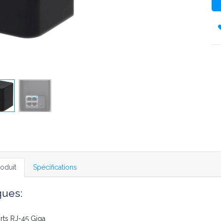
oduit
Spécifications
ques:
rts RJ-45 Giga