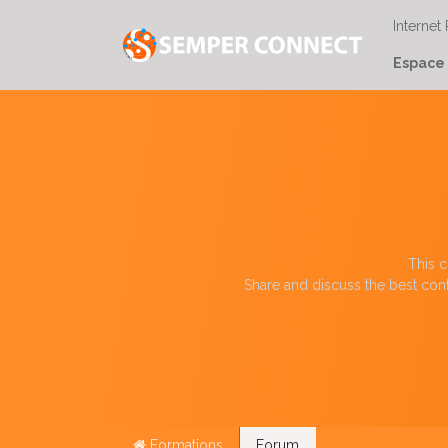
Internet
Espace 
This c
Share and discuss the best cont
Formations
Forum