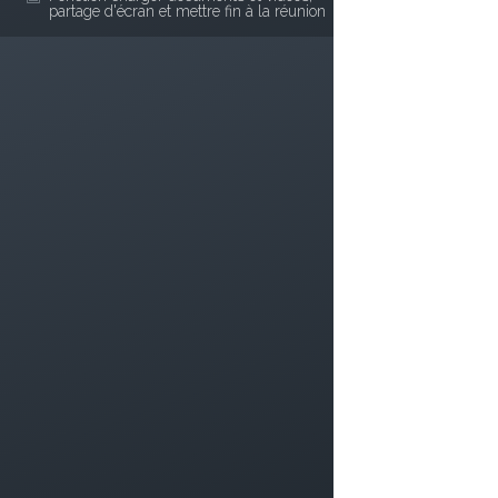
partage d'écran et mettre fin à la réunion
Communauté
Assistance
Blog
Espace clients
Service aux entreprises
Téléphonie
Internet
Outils de gestion
Surveillance 7j / 24