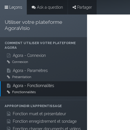
Leçons
Ask a question
Partager
Internet
Espace 
Utiliser votre plateforme
AgoraVisio
COMMENT UTILISER VOTRE PLATEFORME
AGORA
Agora - Connexion
Connexion
Agora - Paramètres
Présentation
Agora - Fonctionnalités
Fonctionnalités
APPROFONDIR L'APPRENTISSAGE
Fonction muet et présentateur
Fonction enregistrement et sondage
Fonction charger documents et vidéos,