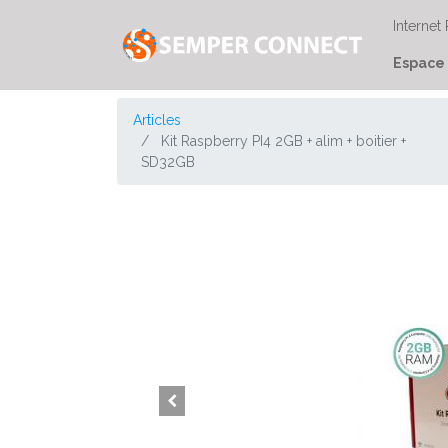
Internet
Espace 
Articles
Kit Raspberry PI4 2GB + alim + boitier +
SD32GB