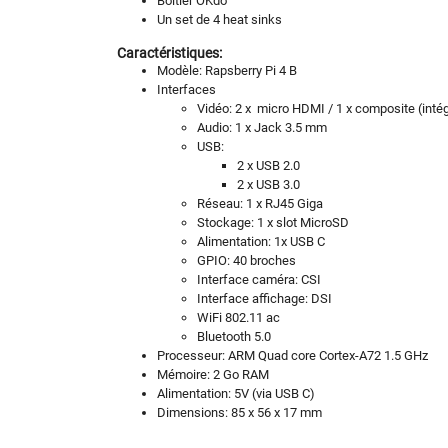
Boitier OKdo
Un set de 4 heat sinks
Caractéristiques:
Modèle: Rapsberry Pi 4 B
Interfaces
Vidéo: 2 x micro HDMI / 1 x composite (intég
Audio: 1 x Jack 3.5 mm
USB:
2 x USB 2.0
2 x USB 3.0
Réseau: 1 x RJ45 Giga
Stockage: 1 x slot MicroSD
Alimentation: 1x USB C
GPIO: 40 broches
Interface caméra: CSI
Interface affichage: DSI
WiFi 802.11 ac
Bluetooth 5.0
Processeur: ARM Quad core Cortex-A72 1.5 GHz
Mémoire: 2 Go RAM
Alimentation: 5V (via USB C)
Dimensions: 85 x 56 x 17 mm