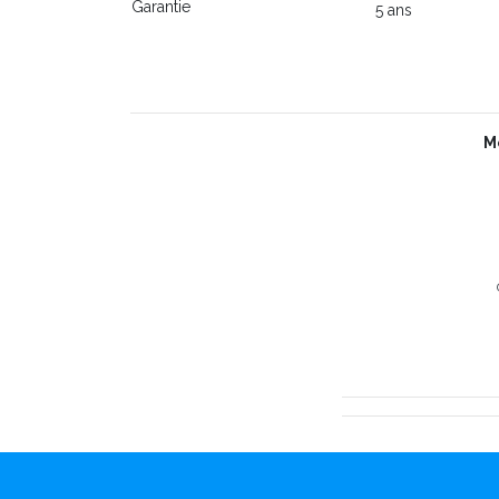
Garantie
5 ans
M