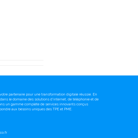
votre partenaire pour une transformation digitale réussie. En
é dans le domaine des solutions d'internet, de téléphonie et de
sons un gamme complète de services innovants conçus
pondre aux besoins uniques des TPE et PME.
o.fr