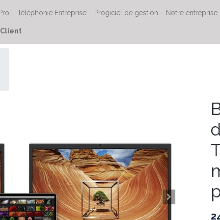
 Pro
Téléphonie Entreprise
Progiciel de gestion
Notre entreprise
Client
B
d
T
m
p
2