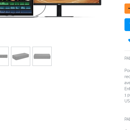
PA
Po
re
av
En
1 
US
PA