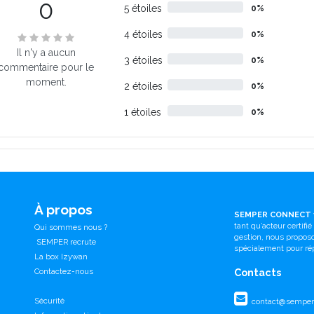
0
5 étoiles
0%
4 étoiles
0%
Il n'y a aucun
3 étoiles
0%
commentaire pour le
moment.
2 étoiles
0%
1 étoiles
0%
À propos
SEMPER CONNECT
tant qu’acteur certifi
Qui sommes nous ?
gestion, nous propo
SEMPER recrute
spécialement pour ré
La box Izywan
Contactez-nous
Contacts
Sécurité
contact@semperc