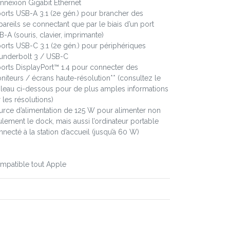
nnexion Gigabit Ethernet
ports USB-A 3.1 (2e gén.) pour brancher des
pareils se connectant que par le biais d’un port
-A (souris, clavier, imprimante)
ports USB-C 3.1 (2e gén.) pour périphériques
underbolt 3 / USB-C
ports DisplayPort™ 1.4 pour connecter des
niteurs / écrans haute-résolution** (consultez le
bleau ci-dessous pour de plus amples informations
 les résolutions)
urce d’alimentation de 125 W pour alimenter non
ulement le dock, mais aussi l’ordinateur portable
necté à la station d’accueil (jusqu’à 60 W)
mpatible tout Apple