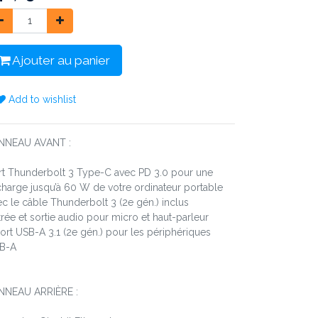
Ajouter au panier
Add to wishlist
NNEAU AVANT :
rt Thunderbolt 3 Type-C avec PD 3.0 pour une
charge jusqu’à 60 W de votre ordinateur portable
ec le câble Thunderbolt 3 (2e gén.) inclus
trée et sortie audio pour micro et haut-parleur
port USB-A 3.1 (2e gén.) pour les périphériques
B-A
NNEAU ARRIÈRE :