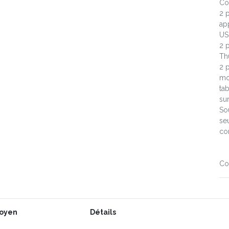
Co
2 
ap
USB
2 
Th
2 
mo
ta
sur
So
se
con
Co
oyen
Détails