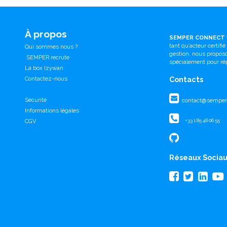
À propos
SEMPER CONNECT
tant qu’acteur certifi
Qui sommes nous ?
gestion, nous propo
SEMPER recrute
spécialement pour ré
La box Izywan
Contactez-nous
Contacts
Sécurité
contact@semperc
Informations légales
CGV
+33 1 85 48 06 55
Réseaux Socia