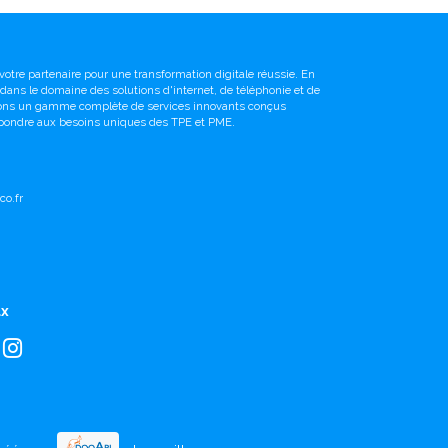
votre partenaire pour une transformation digitale réussie. En
é dans le domaine des solutions d'internet, de téléphonie et de
sons un gamme complète de services innovants conçus
pondre aux besoins uniques des TPE et PME.
o.fr
ux