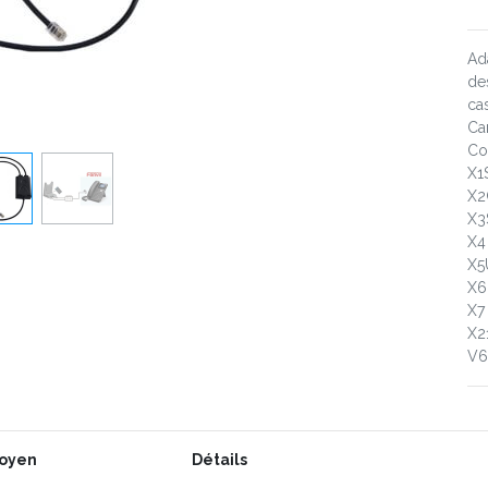
Ad
de
ca
Car
Co
X1
X2
X3
X4
X5
X6
X7
X2
V6
oyen
Détails