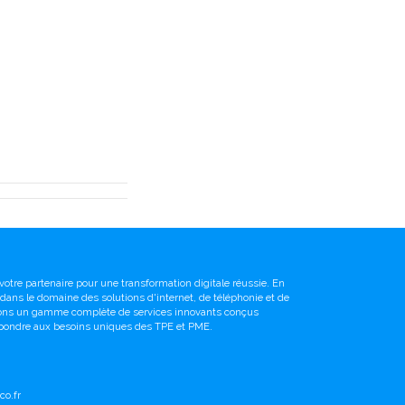
votre partenaire pour une transformation digitale réussie. En
é dans le domaine des solutions d'internet, de téléphonie et de
sons un gamme complète de services innovants conçus
pondre aux besoins uniques des TPE et PME.
o.fr