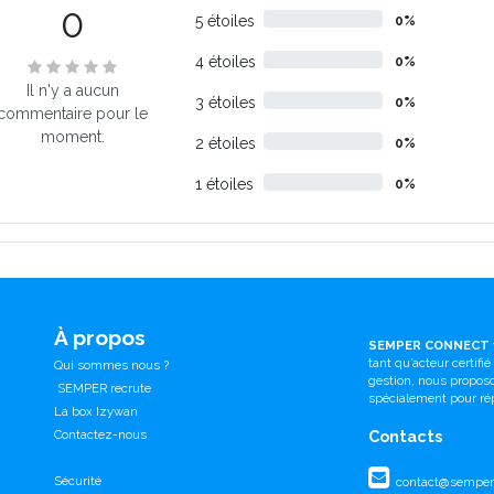
0
5 étoiles
0%
4 étoiles
0%
Il n'y a aucun
3 étoiles
0%
commentaire pour le
moment.
2 étoiles
0%
1 étoiles
0%
À propos
SEMPER CONNECT
tant qu’acteur certifi
Qui sommes nous ?
gestion, nous propo
SEMPER recrute
spécialement pour ré
La box Izywan
Contactez-nous
Contacts
Sécurité
contact@semperc