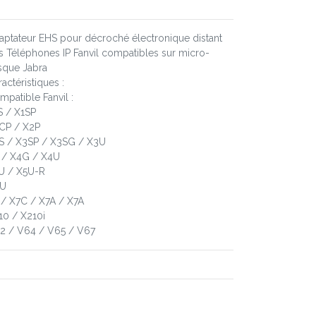
aptateur EHS pour décroché électronique distant
s Téléphones IP Fanvil compatibles sur micro-
sque Jabra
actéristiques :
mpatible Fanvil :
S / X1SP
CP / X2P
S / X3SP / X3SG / X3U
 / X4G / X4U
U / X5U-R
U
 / X7C / X7A / X7A
10 / X210i
2 / V64 / V65 / V67