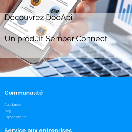
Découvrez DooApi
Un produit Semper Connect
Communauté
Assistance
Blog
Espace clients
Service aux entreprises