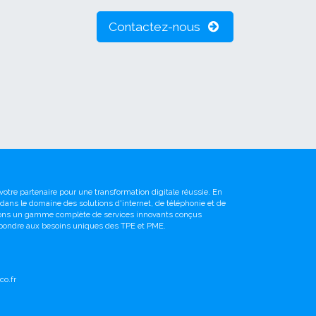
Contactez-nous
votre partenaire pour une transformation digitale réussie. En
é dans le domaine des solutions d'internet, de téléphonie et de
sons un gamme complète de services innovants conçus
pondre aux besoins uniques des TPE et PME.
o.fr