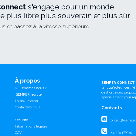
Connect
s'engage pour un monde
 plus libre plus souverain et plus sûr
s et passez à la vitesse supérieure.
À propos
SEMPER CONNECT
tant qu’acteur certifi
Qui sommes nous ?
gestion, nous propo
SEMPER recrute
spécialement pour ré
La box Izywan
Contactez-nous
Contacts
Sécurité
contact@semperc
Informations légales
CGV
+33 1 85 48 06 55