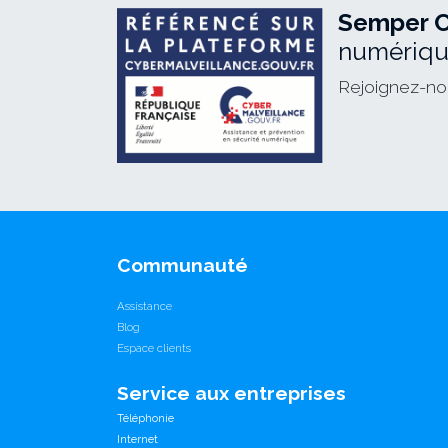
Semper 
numérique
Rejoignez-nou
Communauté
Assistance
Blog
Espace clients
Service aux entreprises
Téléphonie
Internet