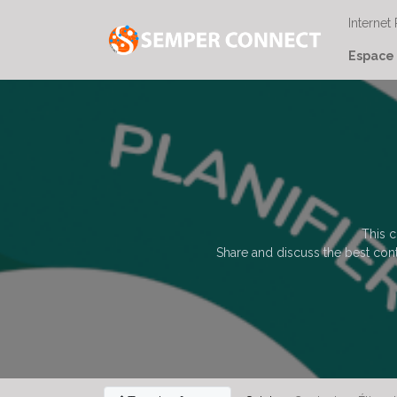
Internet
Espace 
This c
Share and discuss the best cont