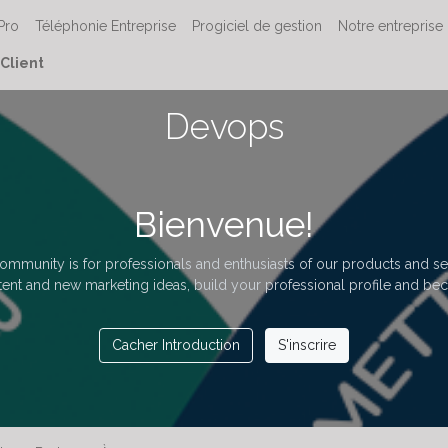
 Pro
Téléphonie Entreprise
Progiciel de gestion
Notre entreprise
Client
Devops
Bienvenue!
ommunity is for professionals and enthusiasts of our products and se
ent and new marketing ideas, build your professional profile and be
Cacher Introduction
S'inscrire