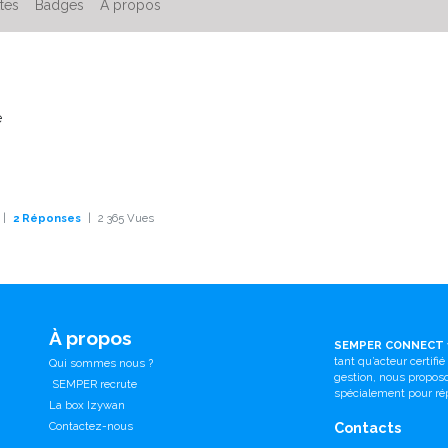
ttes
Badges
À propos
e
|
2 Réponses
|
2 365
Vues
À propos
SEMPER CONNECT
tant qu’acteur certifi
Qui sommes nous ?
gestion, nous propo
SEMPER recrute
spécialement pour ré
La box Izywan
Contactez-nous
Contacts