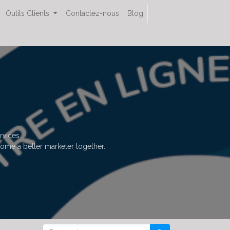
Outils Clients
Contactez-nous
Blog
rvices.
come a better marketer together.