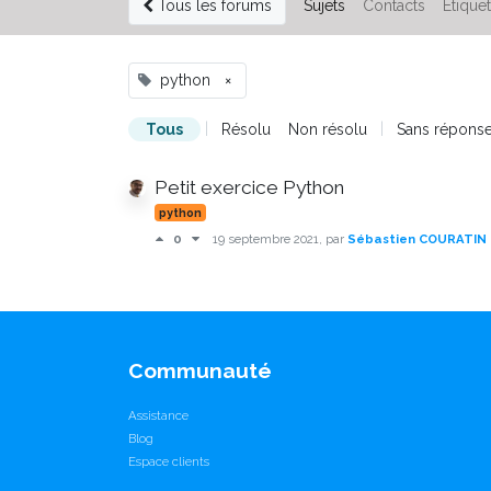
Tous les forums
Sujets
Contacts
Étique
python
×
|
|
Tous
Résolu
Non résolu
Sans répons
Petit exercice Python
python
0
19 septembre 2021
, par
Sébastien COURATIN
Communauté
Assistance
Blog
Espace clients